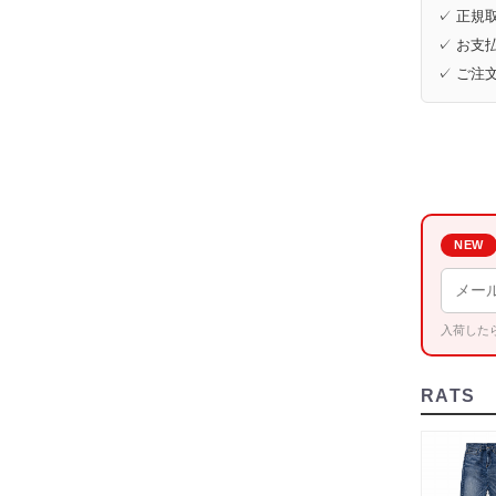
✓ 正規取
✓ お支払
✓ ご注
NEW
入荷した
RATS