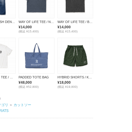
VINTAGE WASH DENIM PANTS
WAY OF LIFE TEE / NAVY
WAY OF LIFE TEE / BLACK
¥14,000
¥14,000
(税込 ¥15,400)
(税込 ¥15,400)
WAY OF LIFE TEE / WHITE
PADDED TOTE BAG
HYBRID SHORTS / KHAKI
¥48,000
¥18,000
(税込 ¥52,800)
(税込 ¥19,800)
リ
テゴリ
＞
カットソー
RATS