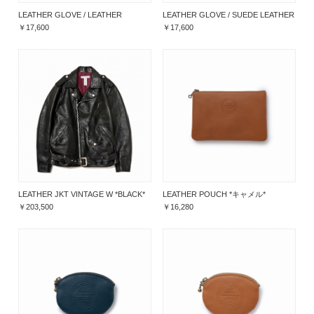
LEATHER GLOVE / LEATHER
LEATHER GLOVE / SUEDE LEATHER
￥17,600
￥17,600
LEATHER JKT VINTAGE W *BLACK*
LEATHER POUCH *キャメル*
￥203,500
￥16,280