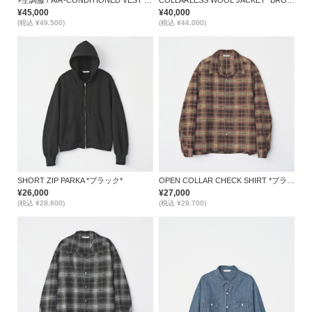
×空調服 / AIR-CONDITIONED VEST *GRAY*
COLLARLESS WOOL JACKET *BROWN*
¥45,000
¥40,000
(税込 ¥49,500)
(税込 ¥44,000)
SHORT ZIP PARKA *ブラック*
OPEN COLLAR CHECK SHIRT *ブラウン*
¥26,000
¥27,000
(税込 ¥28,600)
(税込 ¥29,700)