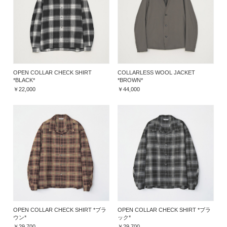
OPEN COLLAR CHECK SHIRT
COLLARLESS WOOL JACKET
*BLACK*
*BROWN*
￥22,000
￥44,000
OPEN COLLAR CHECK SHIRT *ブラ
OPEN COLLAR CHECK SHIRT *ブラ
ウン*
ック*
￥29,700
￥29,700