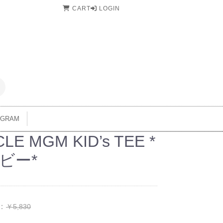
CART
LOGIN
AGRAM
CLE MGM KID’s TEE *
ビー*
：
￥5,830