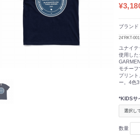
¥3,1
ブランド
24’RKT-001
ユナイテ
使用した
GARMEN
モチーフ
プリント
ー。4色
*KIDSサ
数量