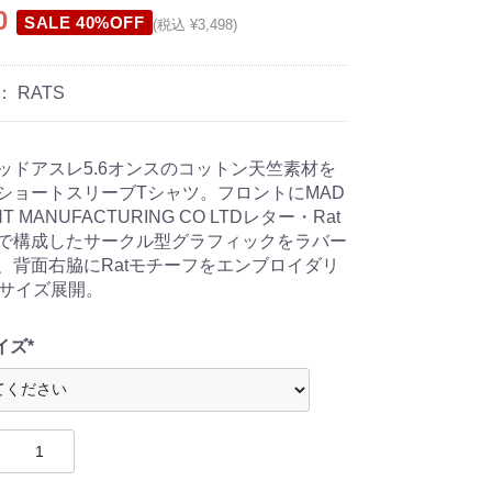
80
SALE 40%OFF
(税込 ¥3,498)
：
RATS
ッドアスレ5.6オンスのコットン天竺素材を
ショートスリーブTシャツ。フロントにMAD
T MANUFACTURING CO LTDレター・Rat
で構成したサークル型グラフィックをラバー
、背面右脇にRatモチーフをエンブロイダリ
3サイズ展開。
イズ*