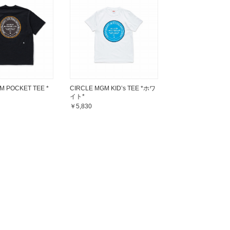
M POCKET TEE *
CIRCLE MGM KID’s TEE *ホワ
イト*
￥5,830