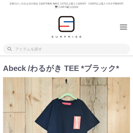
営業日のご注文は当日発送【送料手数料 無料】1万円以上購入で送料0円 5,000円以上購入で代引手数料0円
CART
LOGIN
Abeck /わるがき TEE *ブラック*