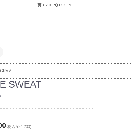
CART
LOGIN
AGRAM
E SWEAT
9
00
(税込 ¥24,200)