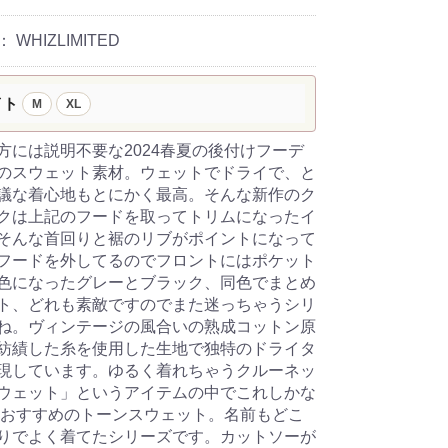
：
WHIZLIMITED
イト
M
XL
方には説明不要な2024春夏の後付けフーデ
のスウェット素材。ウェットでドライで、と
議な着心地もとにかく最高。そんな新作のク
クは上記のフードを取ってトリムになったイ
そんな首回りと裾のリブがポイントになって
フードを外してるのでフロントにはポケット
色になったグレーとブラック、同色でまとめ
ト、どれも素敵ですのでまた迷っちゃうシリ
ね。ヴィンテージの風合いの熟成コットン原
紡績した糸を使用した生地で独特のドライタ
現しています。ゆるく着れちゃうクルーネッ
ウェット」というアイテムの中でこれしかな
うおすすめのトーンスウェット。名前もどこ
りでよく着てたシリーズです。カットソーが