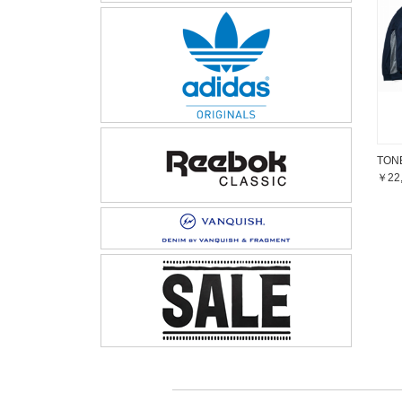
TON
￥22