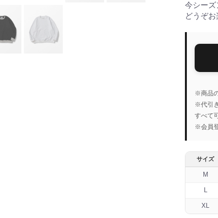
今シーズ
どうぞお
※商品
※代引
すべて
※会員
サイズ
M
L
XL