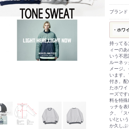
ブランド
・ホワ
持ってる
ィーのあ
いう不思
ルーネッ
メージ。
います。
付き。配
たホワイ
ーズです
料を特殊
ッチを表
ク、「ス
い!とい
か久しぶ