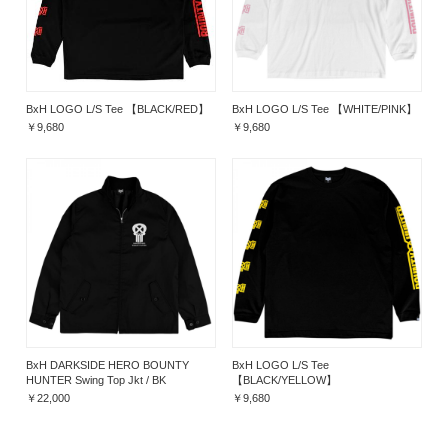
BxH LOGO L/S Tee 【BLACK/RED】
BxH LOGO L/S Tee 【WHITE/PINK】
￥9,680
￥9,680
BxH DARKSIDE HERO BOUNTY
BxH LOGO L/S Tee
HUNTER Swing Top Jkt / BK
【BLACK/YELLOW】
￥22,000
￥9,680