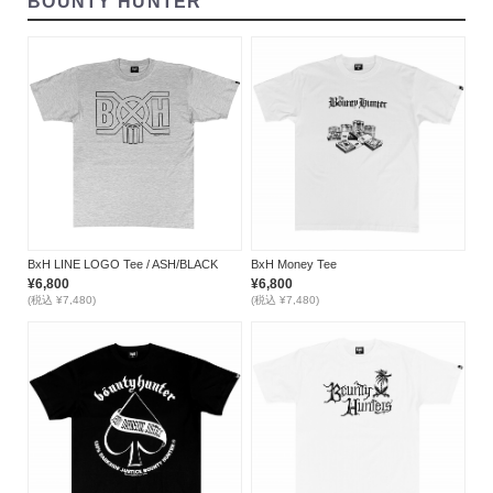
BOUNTY HUNTER
BxH Money Tee
BxH LINE LOGO Tee / ASH/BLACK
¥6,800
¥6,800
(税込 ¥7,480)
(税込 ¥7,480)