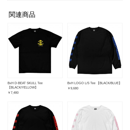
関連商品
BxH D-BEAT SKULL Tee
BxH LOGO L/S Tee 【BLACK/BLUE】
【BLACK/YELLOW】
￥9,680
￥7,480