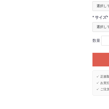
* サイズ*
数量
✓ 正規取
✓ お支払
✓ ご注