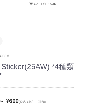
CART
LOGIN
AGRAM
 Sticker(25AW) *4種類
*
～ ¥600
(税込 ¥440 ～ ¥660)