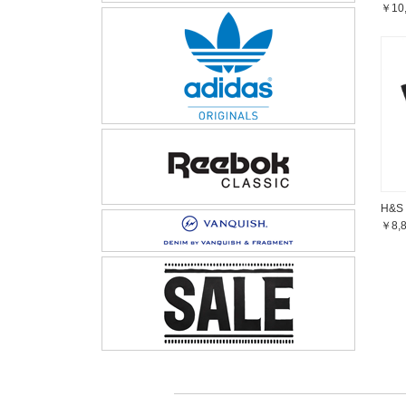
￥10
H&S
￥8,