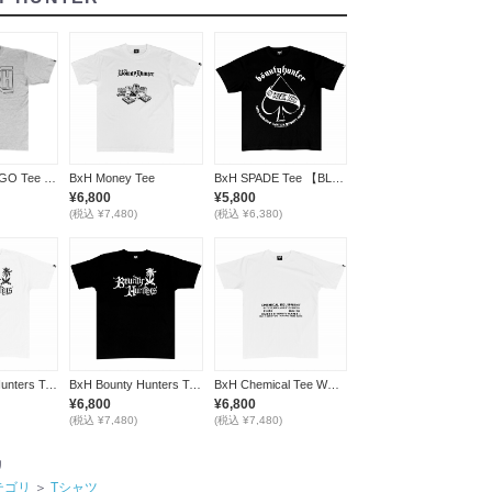
BxH Money Tee
BxH SPADE Tee 【BLACK/WHITE】
BxH LINE LOGO Tee / ASH/BLACK
¥6,800
¥5,800
(税込 ¥7,480)
(税込 ¥6,380)
BxH Bounty Hunters Tee WHITE
BxH Bounty Hunters Tee BLACK
BxH Chemical Tee WHITE
¥6,800
¥6,800
(税込 ¥7,480)
(税込 ¥7,480)
リ
テゴリ
＞
Tシャツ