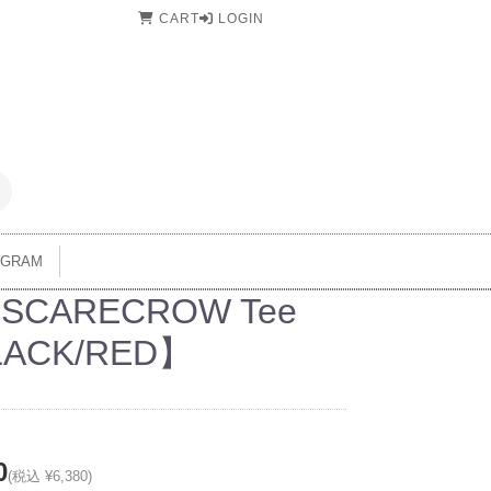
CART
LOGIN
AGRAM
 SCARECROW Tee
ACK/RED】
0
(税込 ¥6,380)