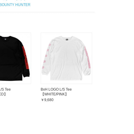
BOUNTY HUNTER
/S Tee
BxH LOGO L/S Tee
ED】
【WHITE/PINK】
￥9,680