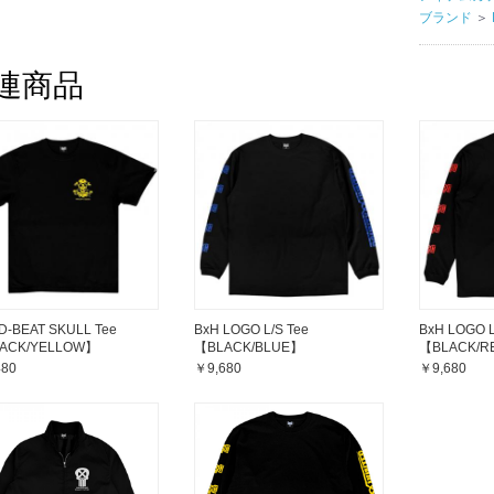
ブランド
＞
連商品
D-BEAT SKULL Tee
BxH LOGO L/S Tee
BxH LOGO L
ACK/YELLOW】
【BLACK/BLUE】
【BLACK/R
480
￥9,680
￥9,680