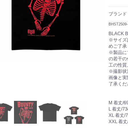
ブランド
BHST2509-
BLACK 
※サイズ
めご了承
※製品に
の若干の
工の性質
※撮影状
画像と実
了承くだ
M 着丈/6
L 着丈/7
XL 着丈/
XXL 着丈