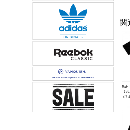
関
BxH 
【BL
￥7,