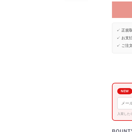
✓ 正規取
✓ お支払
✓ ご注
NEW
入荷した
BOUNT