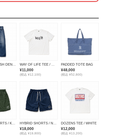
VINTAGE WASH DENIM PANTS
WAY OF LIFE TEE / WHITE
PADDED TOTE BAG
¥11,000
¥48,000
(税込 ¥12,100)
(税込 ¥52,800)
HYBRID SHORTS / KHAKI
HYBRID SHORTS / NAVY
DOZENS TEE / WHITE
¥18,000
¥12,000
(税込 ¥19,800)
(税込 ¥13,200)