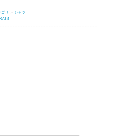
リ
テゴリ
＞
シャツ
RATS