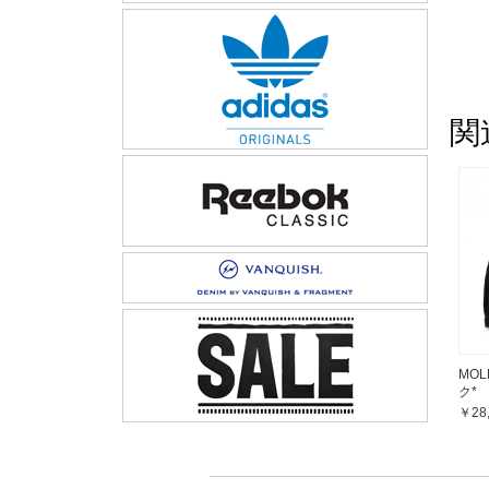
関
MOL
ク*
￥28