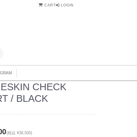
CART
LOGIN
AGRAM
ESKIN CHECK
RT / BLACK
00
(税込 ¥38,500)