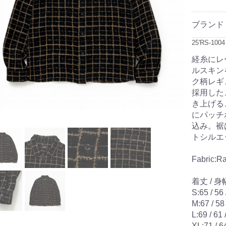
ブランド
25'RS-1004
経糸にレ
ルスキン
ク柄レギ
採用した
き上げる
にパッチ
込み。裾
トシルエ
Fabric:R
着丈 / 身幅
S:65 / 56 
M:67 / 58 
L:69 / 61 
XL:71 / 64