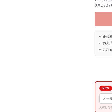
XXL:73 / 6
✓ 正規取
✓ お支払
✓ ご注
NEW
入荷した