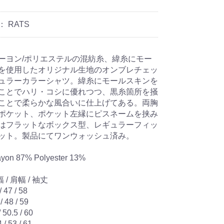
：
RATS
ーヨン/ポリエステルの混紡糸、緯糸にモー
を使用したオリジナル生地のオンブレチェッ
ュラーカラーシャツ。緯糸にモールスキンを
ことでハリ・コシに優れつつ、黒糸箇所を掻
ことで柔らかな風合いに仕上げてある。両胸
ポケット、ポケット左縁にピスネームを挟み
はフラットなボックス型、レギュラーフィッ
ット。製品にてワンウォッシュ済み。
ayon 87% Polyester 13%
 / 肩幅 / 袖丈
/ 47 / 58
/ 48 / 59
/ 50.5 / 60
 / 53 / 61