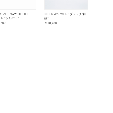
KLACE WAY OF LIFE
NECK WARMER *ブラック/刺
VER *シルバー*
繍*
,780
￥10,780