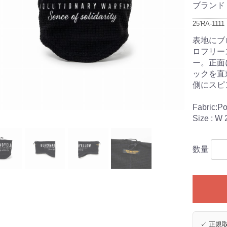
ブランド
25'RA-1111
表地にブ
ロフリー
ー。正面に
ックを直
側にスピ
Fabric:P
Size : W
数量
✓ 正規取