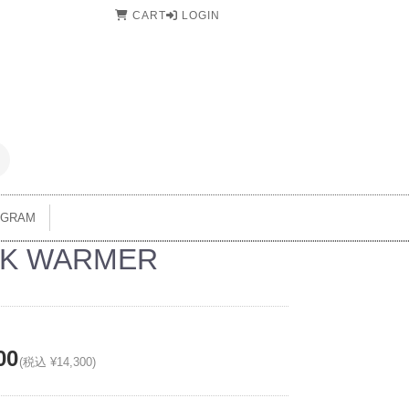
CART
LOGIN
AGRAM
K WARMER
00
(税込 ¥14,300)