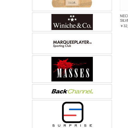
NEC
SIL
￥32