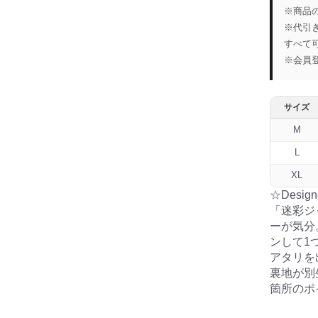
※商品
※代引
すべて
※会員
サイズ
M
L
XL
☆Design
「迷彩ジ
ーが気分
ンして1
アタリを
裏地が別
箇所のポ