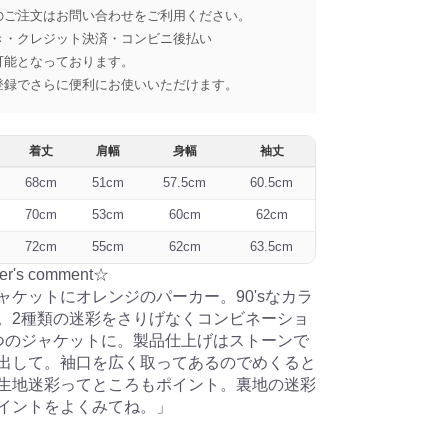
のご注文はお問い合わせをご利用ください。
き・クレジット決済・コンビニ後払い
可能となっております。
登録でさらに便利にお使いいただけます。
着丈
肩幅
身幅
袖丈
68cm
51cm
57.5cm
60.5cm
70cm
53cm
60cm
62cm
72cm
55cm
62cm
63.5cm
er's comment☆
ャケットにオレンジのパーカー。90'sなカラ
。2種類の迷彩をさりげなくコンビネーショ
つのジャケットに。製品仕上げはストーンで
出して。袖口を広く取ってあるのでめくると
生地迷彩ってところもポイント。裏地の迷彩
イントをよくみてね。」