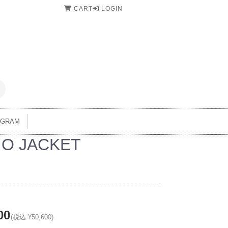
CART
LOGIN
AGRAM
O JACKET
00
(税込 ¥50,600)