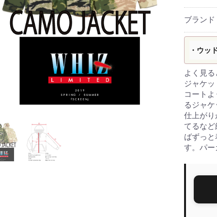
ブランド
・ウッ
よく見る
ジャケッ
コートよ
るジャケ
仕上がり
てるなど
ばずっと
す。パー