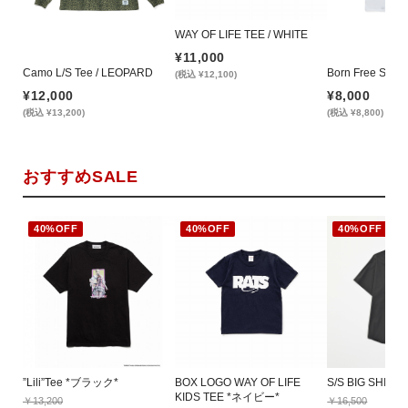
WAY OF LIFE TEE / WHITE
¥11,000
Camo L/S Tee / LEOPARD
Born Free S/S T
(税込 ¥12,100)
¥12,000
¥8,000
(税込 ¥13,200)
(税込 ¥8,800)
おすすめSALE
40%OFF
40%OFF
40%OFF
”Lili”Tee *ブラック*
BOX LOGO WAY OF LIFE
S/S BIG SHIR
KIDS TEE *ネイビー*
￥13,200
￥16,500