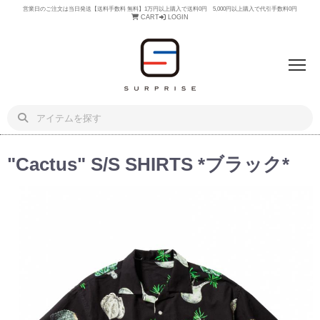
営業日のご注文は当日発送【送料手数料 無料】1万円以上購入で送料0円 5,000円以上購入で代引手数料0円
CART
LOGIN
"Cactus" S/S SHIRTS *ブラック*