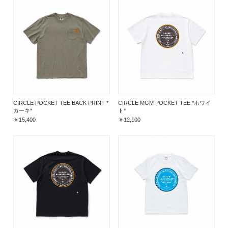
CIRCLE POCKET TEE BACK PRINT *
CIRCLE MGM POCKET TEE *ホワイ
カーキ*
ト*
￥15,400
￥12,100