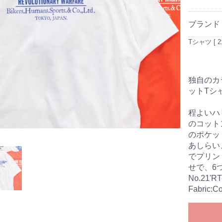
ブランド
Tシャツ [ 21
独自のカ
ットTシ
程よいハ
のコット
のポケッ
あしらい
でプリン
せで、6
No.21'RT
Fabric:C