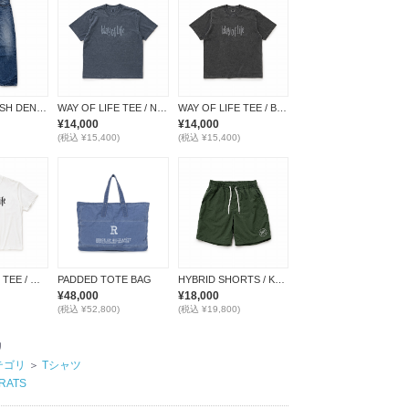
VINTAGE WASH DENIM PANTS
WAY OF LIFE TEE / NAVY
WAY OF LIFE TEE / BLACK
¥14,000
¥14,000
(税込 ¥15,400)
(税込 ¥15,400)
WAY OF LIFE TEE / WHITE
PADDED TOTE BAG
HYBRID SHORTS / KHAKI
¥48,000
¥18,000
(税込 ¥52,800)
(税込 ¥19,800)
リ
テゴリ
＞
Tシャツ
RATS