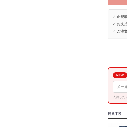
✓ 正規取
✓ お支払
✓ ご注
NEW
入荷した
RATS