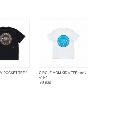
M POCKET TEE *
CIRCLE MGM KID’s TEE *ホワ
イト*
￥5,830