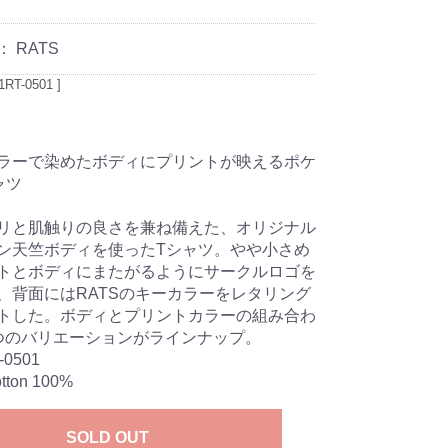
：
RATS
RT-0501 ]
ラーで染めたボディにプリントが映えるポケ
ャツ
リと肌触りの良さを兼ね備えた、オリジナル
ン天竺ボディを使ったTシャツ。やや小さめ
トとボディにまたがるようにサークルロゴを
、背面にはRATSのキーカラーをレタリング
トした。ボディとプリントカラーの組み合わ
つのバリエーションがラインナップ。
-0501
otton 100%
SOLD OUT