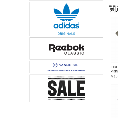
関
CIR
PRI
￥15