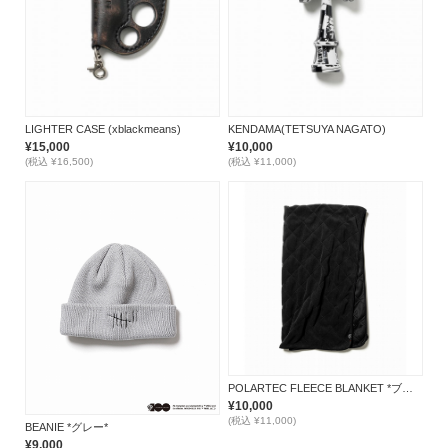
LIGHTER CASE (xblackmeans)
KENDAMA(TETSUYA NAGATO)
¥15,000
¥10,000
(税込 ¥16,500)
(税込 ¥11,000)
POLARTEC FLEECE BLANKET *ブラック*
¥10,000
(税込 ¥11,000)
BEANIE *グレー*
¥9,000