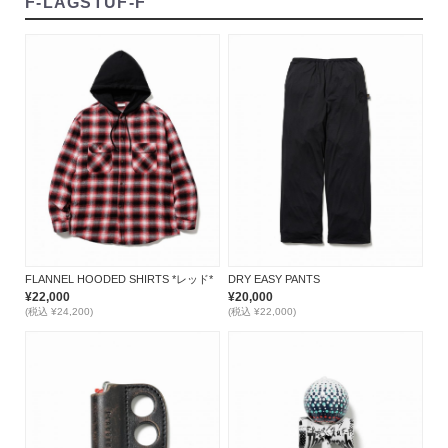
F-LAGSTUF-F
FLANNEL HOODED SHIRTS *レッド*
DRY EASY PANTS
¥22,000
¥20,000
(税込 ¥24,200)
(税込 ¥22,000)