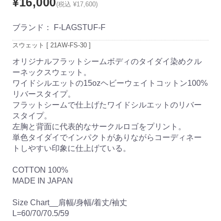
¥16,000
(税込 ¥17,600)
ブランド：
F-LAGSTUF-F
スウェット [ 21AW-FS-30 ]
オリジナルフラットシームボディのタイダイ染めクル
ーネックスウェット。
ワイドシルエットの15ozヘビーウェイトコットン100%
リバースタイプ。
フラットシームで仕上げたワイドシルエットのリバー
スタイプ。
左胸と背面に代表的なサークルロゴをプリント。
単色タイダイでインパクトがありながらコーディネー
トしやすい印象に仕上げている。
COTTON 100%
MADE IN JAPAN
Size Chart__肩幅/身幅/着丈/袖丈
L=60/70/70.5/59