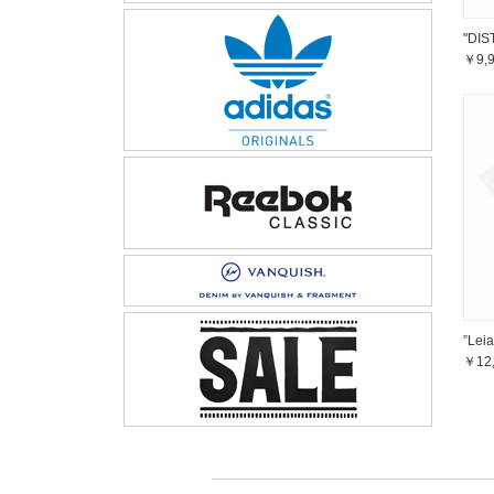
"DI
￥9,
”Lei
￥12