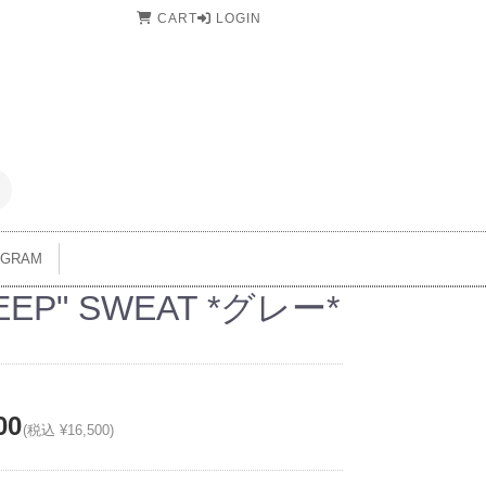
CART
LOGIN
AGRAM
EEP" SWEAT *グレー*
00
(税込 ¥16,500)