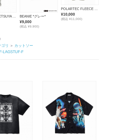
POLARTEC FLEECE BLANKET *ブラック*
¥10,000
KENDAMA(TETSUYA NAGATO)
BEANIE *グレー*
(税込 ¥11,000)
¥9,000
(税込 ¥9,900)
リ
テゴリ
＞
カットソー
F-LAGSTUF-F