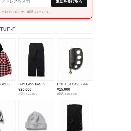
通知を受け取る
ら自動でお知らせ。解除はいつでも。
TUF-F
FLANNEL HOODED SHIRTS *レッド*
DRY EASY PANTS
LIGHTER CASE (xblackmeans)
¥20,000
¥15,000
(税込 ¥22,000)
(税込 ¥16,500)