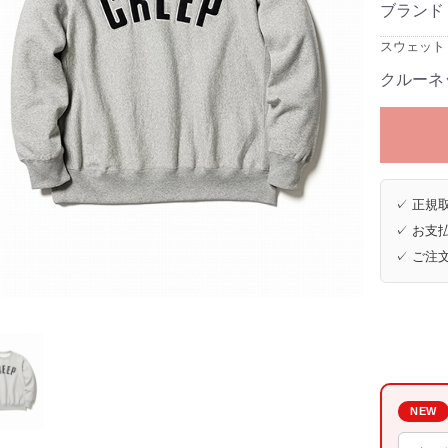
ブランド
スウェット [2
クルーネ
✓ 正規取
✓ お支払
✓ ご注
NEW