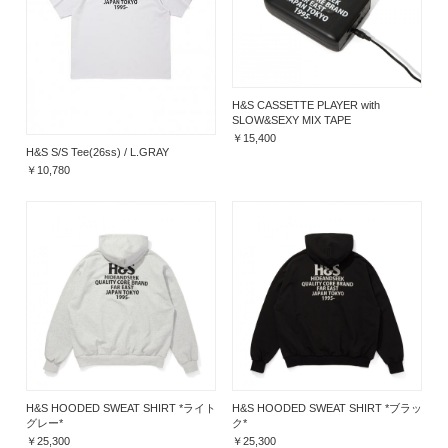
H&S CASSETTE PLAYER with
SLOW&SEXY MIX TAPE
￥15,400
H&S S/S Tee(26ss) / L.GRAY
￥10,780
H&S HOODED SWEAT SHIRT *ライト
H&S HOODED SWEAT SHIRT *ブラッ
グレー*
ク*
￥25,300
￥25,300