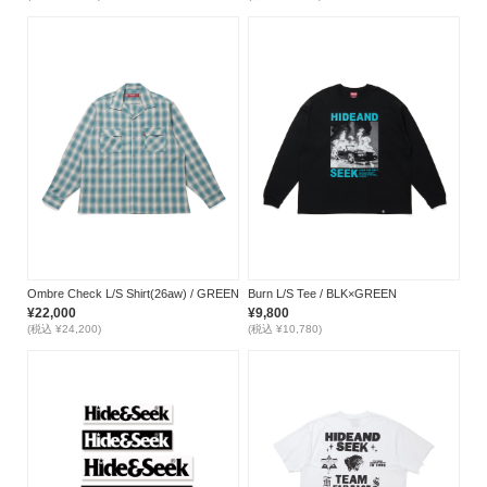
Ombre Check L/S Shirt(26aw) / GREEN
Burn L/S Tee / BLK×GREEN
¥22,000
¥9,800
(税込 ¥24,200)
(税込 ¥10,780)