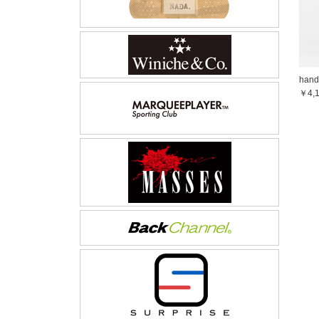
hand
￥4,