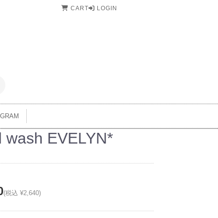
CART
LOGIN
AGRAM
d wash EVELYN*
0
(税込 ¥2,640)