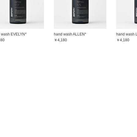
 wash EVELYN*
hand wash ALLEN*
hand wash 
180
￥4,180
￥4,180