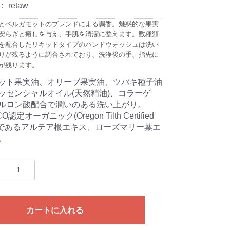
：
retaw
とベルガモットのブレンドによる調香。魅惑的な果実
安らぎと癒しを与え、手肌を清潔に整えます。数種類
を配合したリキッドタイプのハンドウォッシュは洗い
りが残るように調合されており、洗浄後の手、指先に
が残ります。
ット果実油、オリーブ果実油、ツバキ種子油
ッセンシャルオイル(天然精油)、コラーゲ
ルロン酸配合で潤いのある洗い上がり。
認定オーガニック(Oregon Tilth Certified
nic)であるアルテア根エキス、ローズマリー葉エ
。
カートに入れる