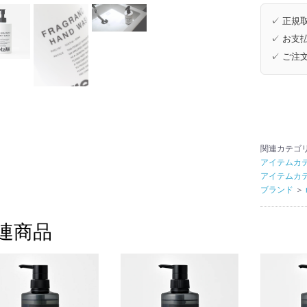
✓ 正規取
✓ お支払
✓ ご注
関連カテゴ
アイテムカ
アイテムカ
ブランド
＞
連商品