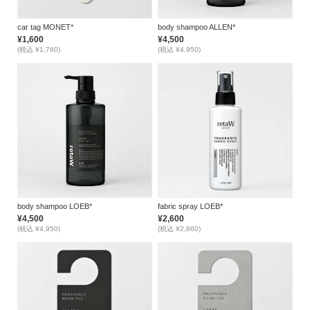
car tag MONET*
body shampoo ALLEN*
¥1,600
¥4,500
(税込 ¥1,760)
(税込 ¥4,950)
body shampoo LOEB*
fabric spray LOEB*
¥4,500
¥2,600
(税込 ¥4,950)
(税込 ¥2,860)