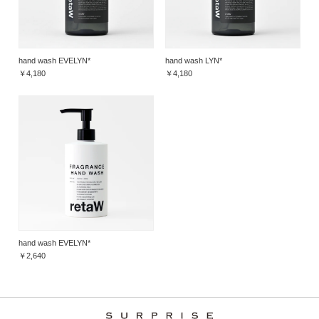
hand wash EVELYN*
hand wash LYN*
￥4,180
￥4,180
hand wash EVELYN*
￥2,640