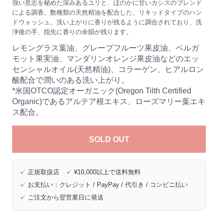
強い意志を秘めた深みあるユリと、ほのかに甘いカシスのブレンド
による調香。数種類の天然精油を配合した、リキッドタイプのハン
ドウォッシュ。洗い上がりに香りが残るように調合されており、洗
浄後の手、指先に香りの余韻が残ります。
レモングラス葉油、グレープフルーツ果皮油、ベルガ
モット果実油、マンダリンオレンジ果皮油などのエッ
センシャルオイル(天然精油)、コラーゲン、ヒアルロン
酸配合で潤いのある洗い上がり。
*米国OTCO認定オーガニック(Oregon Tilth Certified
Organic)であるアルテア根エキス、ローズマリー葉エキ
ス配合。
SOLD OUT
✓ 正規取扱店 ✓ ¥10,000以上で送料無料
✓ お支払い：クレジット / PayPay / 代引き / コンビニ払い
✓ ご注文から翌営業日に発送