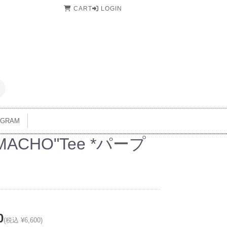
CART
LOGIN
AGRAM
MACHO"Tee *パープ
0
(税込 ¥6,600)