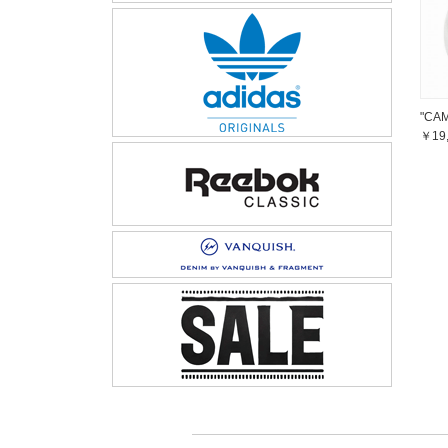
"CA
￥19