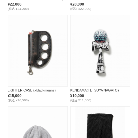
¥22,000
¥20,000
(税込 ¥24,200)
(税込 ¥22,000)
LIGHTER CASE (xblackmeans)
KENDAMA(TETSUYA NAGATO)
¥15,000
¥10,000
(税込 ¥16,500)
(税込 ¥11,000)