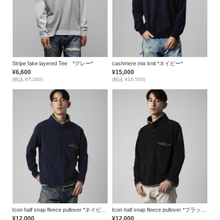
Stripe fake layered Tee *グレー*
cashmere mix knit *ネイビー*
¥6,600
¥15,000
(税込 ¥7,260)
(税込 ¥16,500)
Icon half snap fleece pullover *ネイビー*
Icon half snap fleece pullover *ブラック*
¥12,000
¥12,000