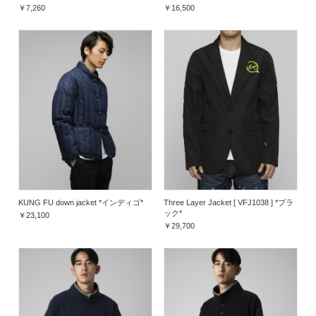
￥7,260
￥16,500
Three Layer Jacket [ VFJ1038 ] *ブラ
KUNG FU down jacket *インディゴ*
ック*
￥23,100
￥29,700