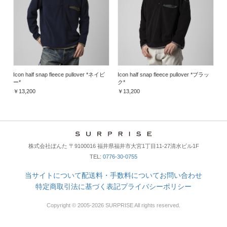
Icon half snap fleece pullover *ネイビ
Icon half snap fleece pullover *ブラッ
ー*
ク*
￥13,200
￥13,200
株式会社ぼんた 〒9100016 福井県福井市大宮1丁目11-27清水ビル1F
TEL:
0776-30-0755
当サイトについて
配送料・手数料について
お問い合わせ
特定商取引法に基づく表記
プライバシーポリシー
Copyright © 2005-2026 SURPRISE All rights reserved.
× 閉じる