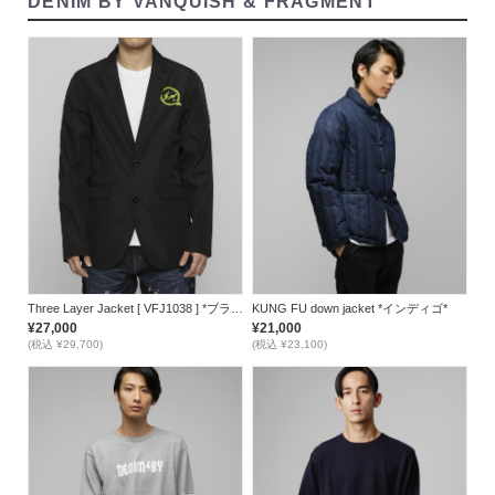
DENIM BY VANQUISH & FRAGMENT
Three Layer Jacket [ VFJ1038 ] *ブラック*
KUNG FU down jacket *インディゴ*
¥27,000
¥21,000
(税込 ¥29,700)
(税込 ¥23,100)