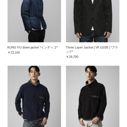
Three Layer Jacket [ VFJ1038 ] *ブラ
KUNG FU down jacket *インディゴ*
ック*
￥23,100
￥29,700