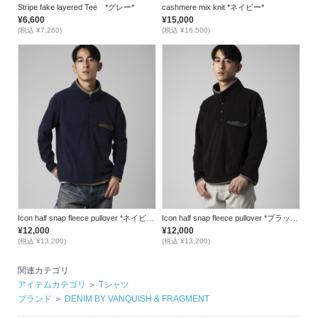
Stripe fake layered Tee *グレー*
cashmere mix knit *ネイビー*
¥6,600
¥15,000
(税込 ¥7,260)
(税込 ¥16,500)
Icon half snap fleece pullover *ネイビー*
Icon half snap fleece pullover *ブラック*
¥12,000
¥12,000
(税込 ¥13,200)
(税込 ¥13,200)
関連カテゴリ
アイテムカテゴリ
＞
Tシャツ
ブランド
＞
DENIM BY VANQUISH & FRAGMENT