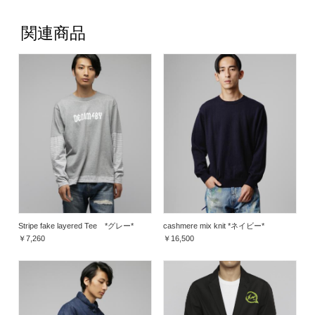
関連商品
Stripe fake layered Tee *グレー*
cashmere mix knit *ネイビー*
￥7,260
￥16,500